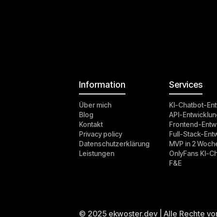
Information
Services
Über mich
KI-Chatbot-Ent
Blog
API-Entwicklun
Kontakt
Frontend-Entw
Privacy policy
Full-Stack-Ent
Datenschutzerklärung
MVP in 2 Woch
Leistungen
OnlyFans KI-C
F&E
© 2025 ekwoster.dev | Alle Rechte vo