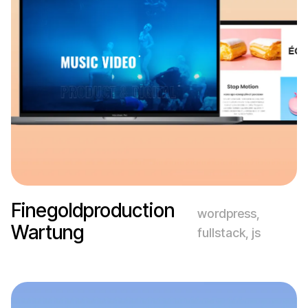
Finegoldproduction
wordpress,
Wartung
fullstack, js