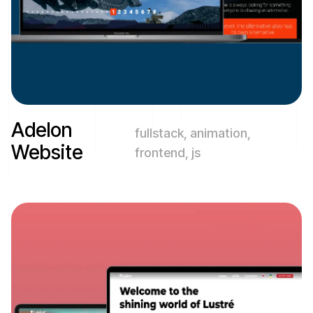
Adelon
fullstack, animation,
Website
frontend, js