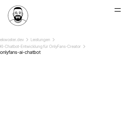
ekwoster.dev
Leistungen
KI-Chatbot-Entwicklung für OnlyFans-Creator
onlyfans-ai-chatbot