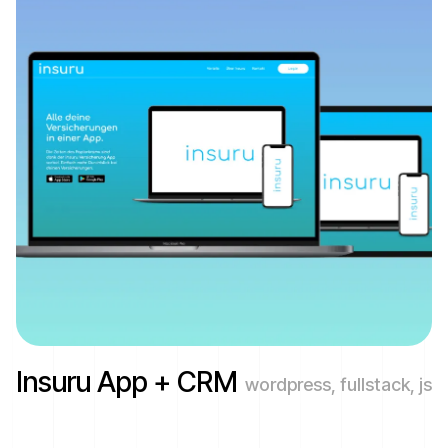
Insuru App + CRM
wordpress, fullstack, js