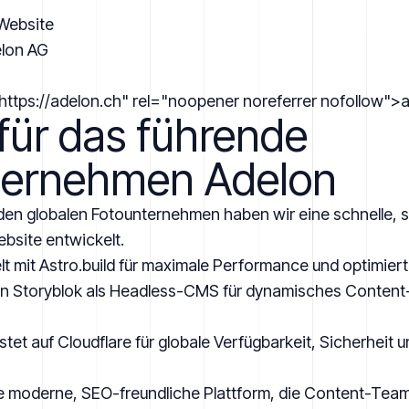
Website
lon AG
https://adelon.ch" rel="noopener noreferrer nofollow">
 für das führende
ternehmen Adelon
nden globalen Fotounternehmen haben wir eine schnelle, s
bsite entwickelt.
lt mit
Astro.build
für maximale Performance und optimiert
on
Storyblok
als Headless-CMS für dynamisches Conten
stet auf
Cloudflare
für globale Verfügbarkeit, Sicherheit u
ne moderne, SEO-freundliche Plattform, die Content-Team