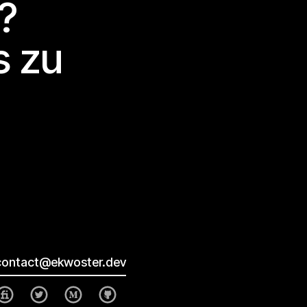
?
s zu
contact@ekwoster.dev