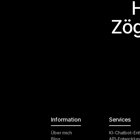
Zög
Information
Services
Über mich
KI-Chatbot-Ent
Blog
API-Entwicklun