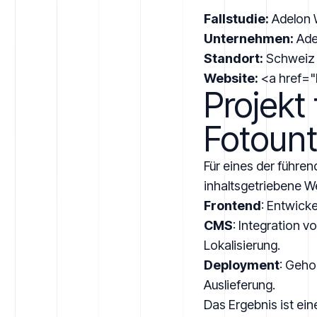
Fallstudie:
Adelon 
Unternehmen:
Ade
Standort:
Schweiz
Website:
<a href="
Projekt
Fotoun
Für eines der führe
inhaltsgetriebene We
Frontend
: Entwicke
CMS
: Integration v
Lokalisierung.
Deployment
: Geho
Auslieferung.
Das Ergebnis ist ei