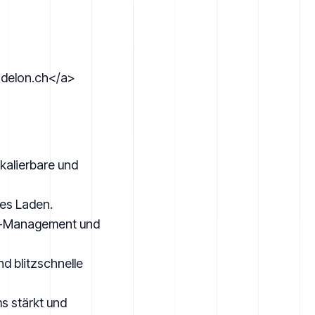
adelon.ch</a>
kalierbare und
es Laden.
t-Management und
nd blitzschnelle
s stärkt und