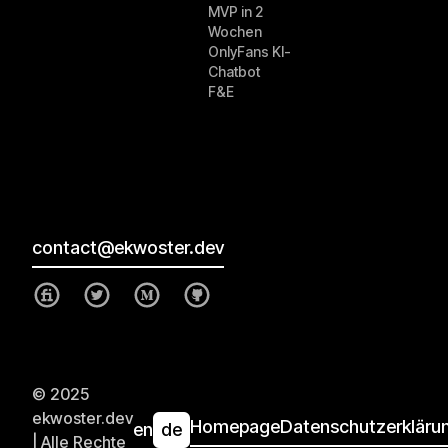
MVP in 2
Wochen
OnlyFans KI-
Chatbot
F&E
contact@ekwoster.dev
© 2025
ekwoster.dev
Homepage
Datenschutzerkläru
en
de
| Alle Rechte